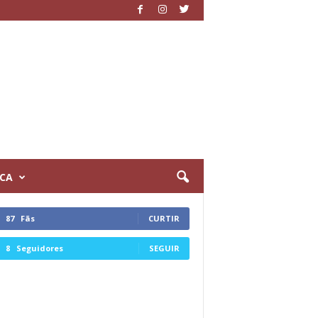
ICA
87
Fãs
CURTIR
8
Seguidores
SEGUIR