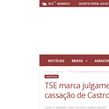
C
MANAUS
QUINTA-FEIRA, AGOST
30.9
P
o
r
t
a
l
T
e
r
r
NOTÍCIAS
BRASIL
AMAZO
a
D
Início
Política
TSE marca julgamento de recurso que
i
POLÍTICA
g
TSE marca julgame
i
t
cassação de Castr
a
l
Caso é relatado pela ministra Isabel Galotti