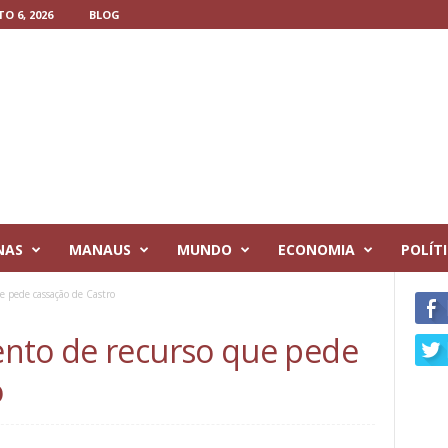
O 6, 2026
BLOG
NAS
MANAUS
MUNDO
ECONOMIA
POLÍT
 pede cassação de Castro
nto de recurso que pede
o