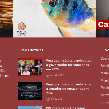
MAIS NOTÍCIAS
CA
Desta
Veja quem são os candidatos
s.
a governador no Amazonas
 a
Brasil
em 2026
 Não
Mana
agosto 6, 2026
l e no
Mund
Veja quem são os candidatos
Políti
a senador no Amazonas em
2026
Amaz
agosto 6, 2026
Econ
PREVBarcos no Amazonas: