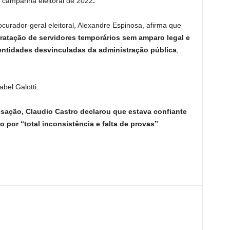
a campanha eleitoral de 2022
.
urador-geral eleitoral, Alexandre Espinosa, afirma que
ratação de servidores temporários sem amparo legal e
entidades desvinculadas da administração pública
,
bel Galotti.
ssação, Claudio Castro declarou que estava confiante
o por “total inconsistência e falta de provas”
.