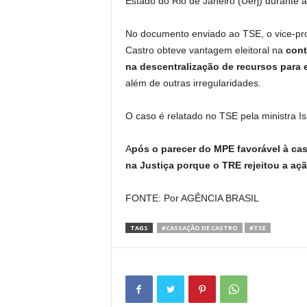
Estado do Rio de Janeiro (Uerj) durante 
No documento enviado ao TSE, o vice-proc
Castro obteve vantagem eleitoral na
cont
na descentralização de recursos para 
além de outras irregularidades.
O caso é relatado no TSE pela ministra Isa
A
pós o parecer do MPE favorável à ca
na Justiça porque o TRE rejeitou a açã
FONTE: Por AGÊNCIA BRASIL
TAGS
#CASSAÇÃO DE CASTRO
#TSE