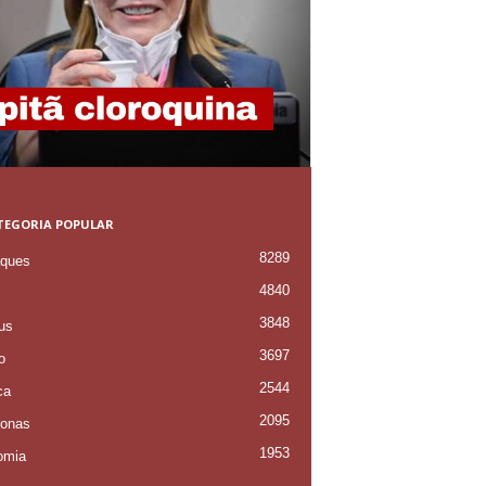
TEGORIA POPULAR
8289
ques
4840
3848
us
3697
o
2544
ca
2095
onas
1953
omia