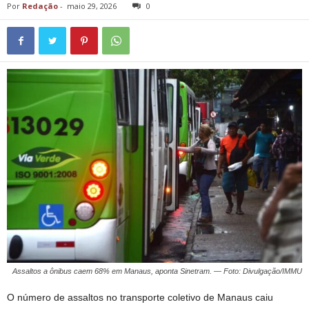
Por
Redação
-
maio 29, 2026
0
Assaltos a ônibus caem 68% em Manaus, aponta Sinetram. — Foto: Divulgação/IMMU
O número de assaltos no transporte coletivo de Manaus caiu