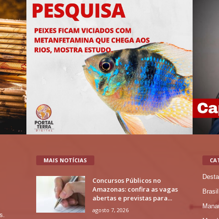
MAIS NOTÍCIAS
CA
Desta
Concursos Públicos no
Amazonas: confira as vagas
Brasil
abertas e previstas para...
Mana
agosto 7, 2026
s.