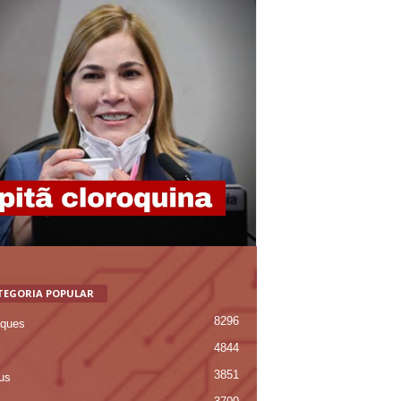
TEGORIA POPULAR
8296
ques
4844
3851
us