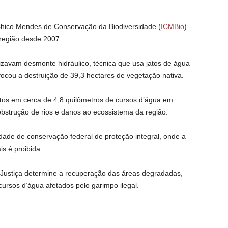
 Chico Mendes de Conservação da Biodiversidade (
ICMBio
)
 região desde 2007.
lizavam desmonte hidráulico, técnica que usa jatos de água
rovocou a destruição de 39,3 hectares de vegetação nativa.
os em cerca de 4,8 quilômetros de cursos d’água em
strução de rios e danos ao ecossistema da região.
ade de conservação federal de proteção integral, onde a
s é proibida.
Justiça determine a recuperação das áreas degradadas,
 cursos d’água afetados pelo garimpo ilegal.