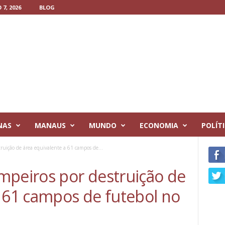
7, 2026
BLOG
NAS
MANAUS
MUNDO
ECONOMIA
POLÍT
ruição de área equivalente a 61 campos de...
mpeiros por destruição de
a 61 campos de futebol no