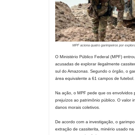
MPF aciona quatro garimpeiros por explora
O Ministério Público Federal (MPF) entro
acusadas de explorar ilegalmente cassite
sul do Amazonas. Segundo o órgão, o gar
área equivalente a 61 campos de futebol.
Na ação, o MPF pede que os envolvidos 
prejuízos ao patrimônio público. O valor 
danos morais coletivos.
De acordo com a investigação, o garimpo
extração de cassiterita, minério usado n