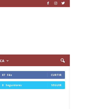
ICA
87
Fãs
CURTIR
8
Seguidores
SEGUIR