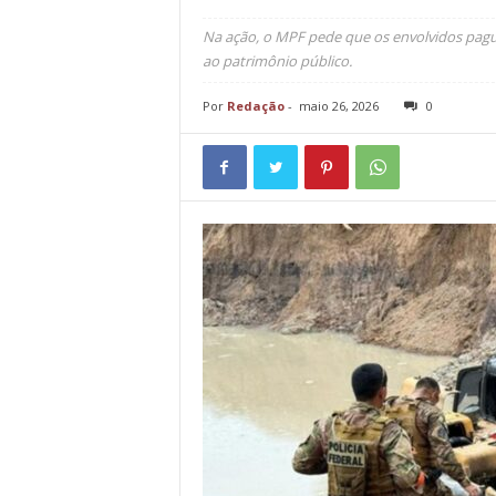
Na ação, o MPF pede que os envolvidos pagu
ao patrimônio público.
Por
Redação
-
maio 26, 2026
0