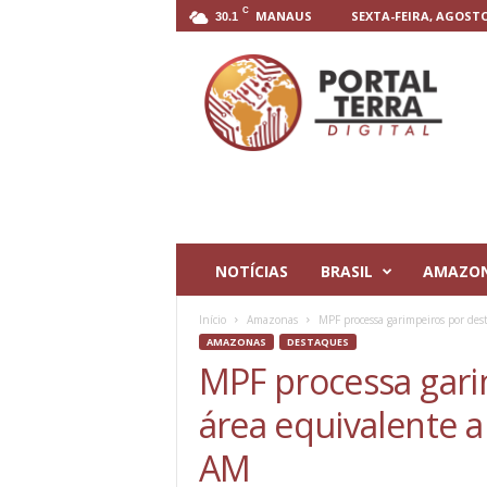
C
MANAUS
SEXTA-FEIRA, AGOSTO 
30.1
P
o
r
t
a
l
T
e
r
r
NOTÍCIAS
BRASIL
AMAZO
a
D
Início
Amazonas
MPF processa garimpeiros por dest
i
AMAZONAS
DESTAQUES
g
MPF processa gari
i
t
área equivalente 
a
l
AM