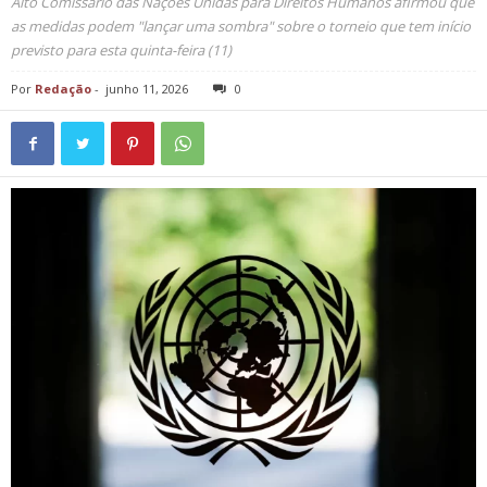
Alto Comissário das Nações Unidas para Direitos Humanos afirmou que
as medidas podem "lançar uma sombra" sobre o torneio que tem início
previsto para esta quinta-feira (11)
Por
Redação
-
junho 11, 2026
0