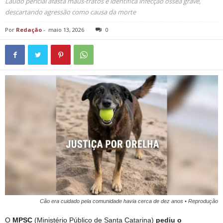
Laudo pericial afasta maus-tratos e identifica infecção óssea grave,
descartando agressão como causa da morte
Por
Redação
-
maio 13, 2026
0
Cão era cuidado pela comunidade havia cerca de dez anos • Reprodução
O
MPSC
(Ministério Público de Santa Catarina)
pediu o