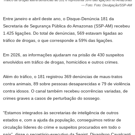
Tráfico de drogas lidera denúncias ao 181 e representa 59% das ligações no Amazonas
— Foto: Foto: Divulgação/SSP-AM
Entre janeiro e abril deste ano, o Disque-Denúncia 181 da
Secretaria de Segurança Pública do Amazonas (SSP-AM) recebeu
1.425 ligações. Do total de denúncias, 569 estavam ligadas ao
tráfico de drogas, o que corresponde a 59% das ligações.
Em 2026, as informações ajudaram na prisão de 430 suspeitos
envolvidos em tráfico de drogas, homicídios e outros crimes.
Além do tráfico, o 181 registrou 369 denúncias de maus-tratos
contra animais, 89 sobre pessoas desaparecidas e 79 de violência
contra idosos. O canal também recebeu ocorrências variadas, de
crimes graves a casos de perturbação do sossego.
“Estamos integrados às secretarias de inteligência de outros
estados e, com a ajuda da população, conseguimos retirar de
circulação líderes do crime e suspeitos procurados em todo o
país”, disse o secretário-executivo da Seaint, Divanilson Cavalcanti.