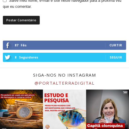
Salve meu nome, e-mail e site neste navegador para a próxima vez
que eu comentar.
87
Fãs
CURTIR
8
Seguidores
SEGUIR
SIGA-NOS NO INSTAGRAM
@PORTALTERRADIGITAL