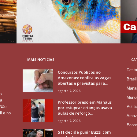
MAIS NOTÍCIAS
CA
Desta
Concursos Públicos no
Amazonas: confira as vagas
Brasil
abertas e previstas para...
Mana
agosto 7, 2026
s.
Mund
 a
Professor preso em Manaus
Políti
 Não
por estuprar crianças usava
aulas de reforço...
l e no
Amaz
agosto 7, 2026
Econ
STJ decide punir Buzzi com