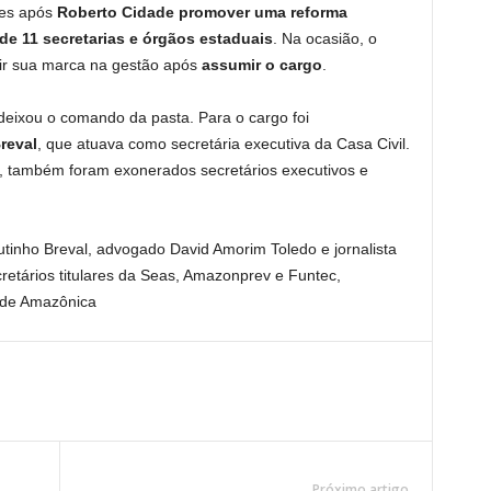
ses após
Roberto Cidade promover uma reforma
e 11 secretarias e órgãos estaduais
. Na ocasião, o
ir sua marca na gestão após
assumir o cargo
.
deixou o comando da pasta. Para o cargo foi
reval
, que atuava como secretária executiva da Casa Civil.
, também foram exonerados secretários executivos e
inho Breval, advogado David Amorim Toledo e jornalista
etários titulares da Seas, Amazonprev e Funtec,
ede Amazônica
Próximo artigo