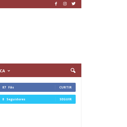
ICA
87
Fãs
CURTIR
8
Seguidores
SEGUIR