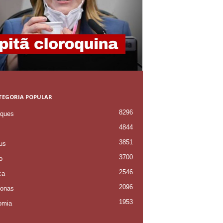
TEGORIA POPULAR
8296
ques
4844
3851
us
3700
o
2546
ca
2096
onas
1953
omia