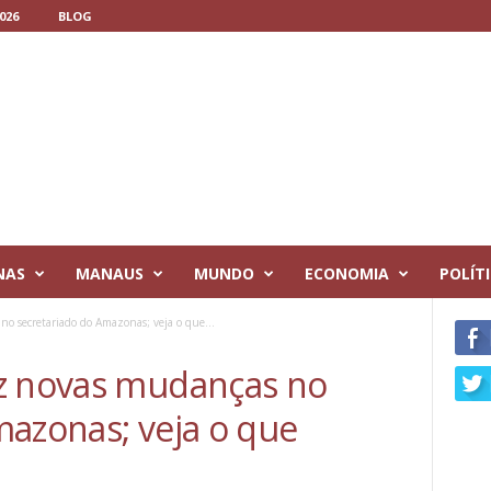
026
BLOG
NAS
MANAUS
MUNDO
ECONOMIA
POLÍT
o secretariado do Amazonas; veja o que...
az novas mudanças no
mazonas; veja o que