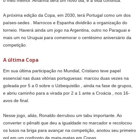
o meu melhor. Amanhã será um novo dia, e a vida continua.”
A próxima edição da Copa, em 2030, terá Portugal como um dos
países-sedes . Marrocos e Espanha dividirão a organização do
torneio. Haverá ainda um jogo na Argentina, outro no Paraguai e
mais um no Uruguai para comemorar o centésimo aniversário da
competição.
A última Copa
Em sua última participação no Mundial, Cristiano teve papel
essencial nas duas vitórias portuguesas: marcou duas vezes na
goleada por 5 a 0 sobre o Uzbequistão , ainda na fase de grupos,
e abriu caminho para a virada por 2 a 1 ante a Croácia , nos 16-
avos de final.
Nesse jogo, aliás, Ronaldo derrubou um tabu importante. Ao
converter o pênalti que deu a igualdade no marcador e recolocou
os lusos na briga para avançar na competição, anotou seu primeiro
gol em um confronto de mata-matas em Copas.