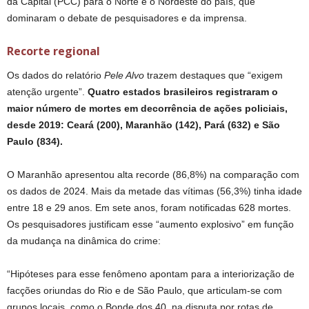
da Capital (PCC) para o Norte e o Nordeste do país, que
dominaram o debate de pesquisadores e da imprensa.
Recorte regional
Os dados do relatório
Pele Alvo
trazem destaques que “exigem
atenção urgente”.
Quatro estados brasileiros registraram o
maior número de mortes em decorrência de ações policiais,
desde 2019: Ceará (200), Maranhão (142), Pará (632) e São
Paulo (834).
O Maranhão apresentou alta recorde (86,8%) na comparação com
os dados de 2024. Mais da metade das vítimas (56,3%) tinha idade
entre 18 e 29 anos. Em sete anos, foram notificadas 628 mortes.
Os pesquisadores justificam esse “aumento explosivo” em função
da mudança na dinâmica do crime:
“Hipóteses para esse fenômeno apontam para a interiorização de
facções oriundas do Rio e de São Paulo, que articulam-se com
grupos locais, como o Bonde dos 40, na disputa por rotas de