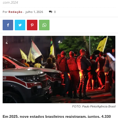
com 2024
Por
Redação
-
julho 1, 2026
0
FOTO: Paulo Pinto/Agência Brasil
Em 2025, nove estados brasileiros registraram, juntos, 4.330