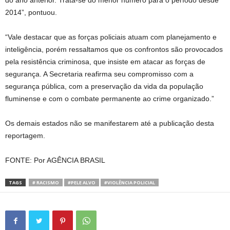
do ano anterior. Trata-se do menor número para o período desde
2014”, pontuou.
“Vale destacar que as forças policiais atuam com planejamento e
inteligência, porém ressaltamos que os confrontos são provocados
pela resistência criminosa, que insiste em atacar as forças de
segurança. A Secretaria reafirma seu compromisso com a
segurança pública, com a preservação da vida da população
fluminense e com o combate permanente ao crime organizado.”
Os demais estados não se manifestarem até a publicação desta
reportagem.
FONTE: Por AGÊNCIA BRASIL
TAGS
# RACISMO
#PELE ALVO
#VIOLÊNCIA POLICIAL