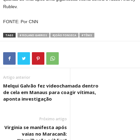
Rublev.
FONTE: Por CNN
TAGS
# ROLAND GARROS
#JOÃO FONSECA
#TÊNIS
Artigo anterior
Melqui Galvão fez videochamada dentro
de cela em Manaus para coagir vítimas,
aponta investigação
Próximo artigo
Virginia se manifesta após
vaias no Maracanã: