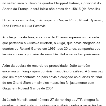
no saibro será o último da quadra Philippe-Chatrier, a principal do
Aberto da França, e terá início não antes das 15h15 (de Brasília).
Durante a campanha, João superou Casper Ruud, Novak Djokovic,
Dino Prizmic e Luka Pavlovic.
Ao chegar nesta fase, o carioca de 19 anos superou um recorde
que pertencia a Gustavo Kuerten, o Guga, que havia chegado às
quartas de Roland Garros em 1997, aos 20 anos, campanha que
terminou com o primeiro de seus três títulos no saibro parisiense.
Além da quebra do recorde de precocidade, João também
encerrou um longo jejum do tênis masculino brasileiro. A última vez
que um representante do país havia alcançado as quartas de final
de um Grand Slam em simples masculina foi justamente com
Guga, em Roland Garros de 2004.
Já Jakub Mensik, atual número 27 do ranking da ATP, chegou às
quartas de final após uma gigantesca vitória contra o russo Andrey