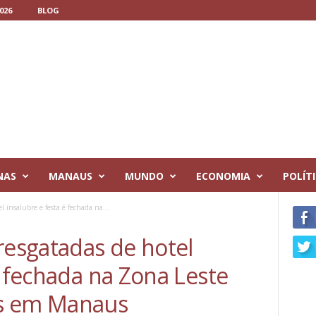
026
BLOG
NAS
MANAUS
MUNDO
ECONOMIA
POLÍT
l insalubre e festa é fechada na...
resgatadas de hotel
é fechada na Zona Leste
s em Manaus