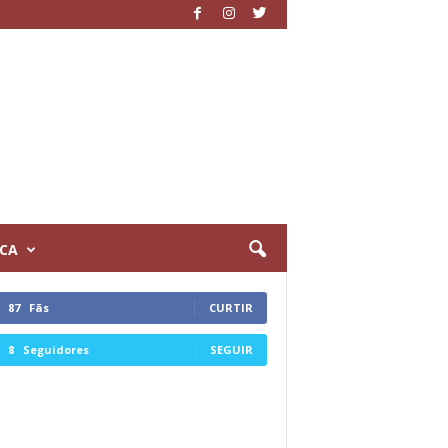
ICA
87
Fãs
CURTIR
8
Seguidores
SEGUIR