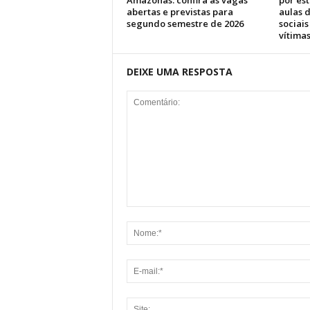
Amazonas: confira as vagas
por es
abertas e previstas para
aulas d
segundo semestre de 2026
sociai
vítimas
DEIXE UMA RESPOSTA