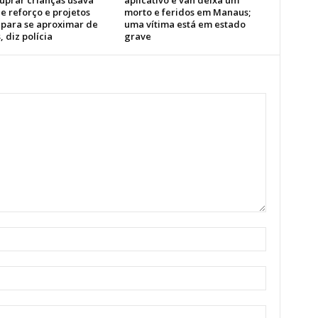
tuprar crianças usava
aplicativo e van deixa um
e reforço e projetos
morto e feridos em Manaus;
s para se aproximar de
uma vítima está em estado
, diz polícia
grave