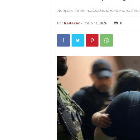
As ações foram realizadas durante uma Centra
Por
Redação
-
maio 11, 2026
0