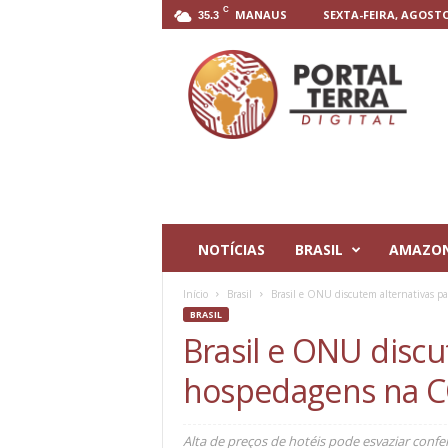
C
MANAUS
SEXTA-FEIRA, AGOSTO 
35.3
P
o
r
t
a
l
T
e
r
r
NOTÍCIAS
BRASIL
AMAZO
a
D
Início
Brasil
Brasil e ONU discutem alternativas 
i
BRASIL
g
Brasil e ONU discu
i
t
hospedagens na 
a
l
Alta de preços de hotéis pode esvaziar confe