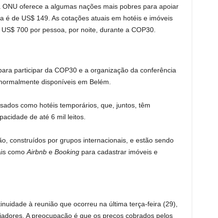
 a ONU oferece a algumas nações mais pobres para apoiar
ma é de US$ 149. As cotações atuais em hotéis e imóveis
 US$ 700 por pessoa, por noite, durante a COP30.
para participar da COP30 e a organização da conferência
el normalmente disponíveis em Belém.
usados como hotéis temporários, que, juntos, têm
cidade de até 6 mil leitos.
ão, construídos por grupos internacionais, e estão sendo
uais como
Airbnb
e
Booking
para cadastrar imóveis e
inuidade à reunião que ocorreu na última terça-feira (29),
iadores. A preocupação é que os preços cobrados pelos