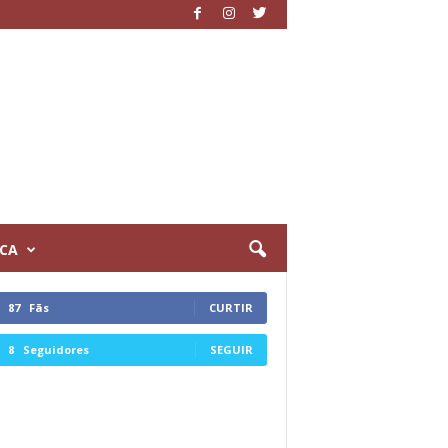
ICA
87
Fãs
CURTIR
8
Seguidores
SEGUIR