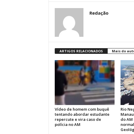
Redação
ARTIGOS RELACIONADOS
Mais do aut
Vídeo de homem com buquê
Rio Ne
tentando abordar estudante
Manaus
repercute e vira caso de
do AM 
polícia no AM
normal
Geológ