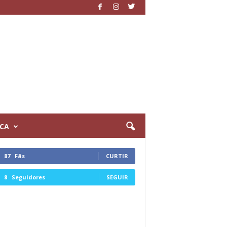
ICA
87
Fãs
CURTIR
8
Seguidores
SEGUIR