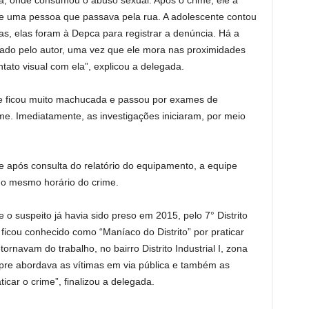
a, onde consumou o abuso sexual. Após o crime, ele a
e uma pessoa que passava pela rua. A adolescente contou
tas, elas foram à Depca para registrar a denúncia. Há a
itado pelo autor, uma vez que ele mora nas proximidades
ontato visual com ela”, explicou a delegada.
e ficou muito machucada e passou por exames de
me. Imediatamente, as investigações iniciaram, por meio
 e após consulta do relatório do equipamento, a equipe
o no mesmo horário do crime.
e o suspeito já havia sido preso em 2015, pelo 7° Distrito
ficou conhecido como “Maníaco do Distrito” por praticar
rnavam do trabalho, no bairro Distrito Industrial I, zona
mpre abordava as vítimas em via pública e também as
ticar o crime”, finalizou a delegada.