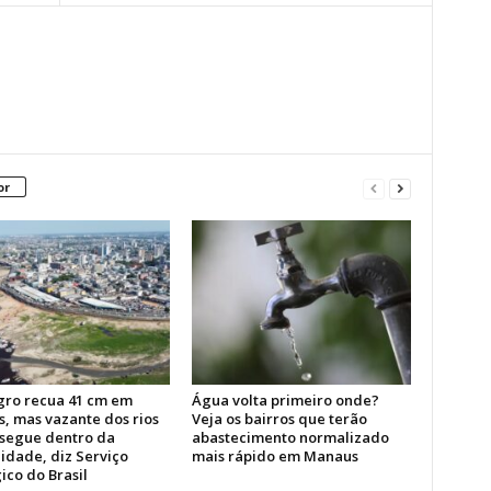
or
gro recua 41 cm em
Água volta primeiro onde?
, mas vazante dos rios
Veja os bairros que terão
segue dentro da
abastecimento normalizado
idade, diz Serviço
mais rápido em Manaus
ico do Brasil