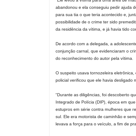
“Ele levou a vítima para uma área de mat
abandonou e ela conseguiu pedir ajuda d
para sua tia o que teria acontecido e, jun
possibilidade de o crime ter sido premed
da residência da vítima, e já havia tido c
De acordo com a delegada, a adolescent
conjunção carnal, que evidenciaram o cri
do reconhecimento do autor pela vítima.
O suspeito usava tornozeleira eletrônica,
policial verificou que ele havia desligad
“Durante as diligências, foi descoberto qu
Integrado de Polícia (DIP), época em que 
estupros em série contra mulheres que reto
sul. Ele era motorista de caminhão e se
levava a força para o veículo, a fim de pra