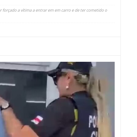
 forçado a vítima a entrar em em carro e de ter cometido o