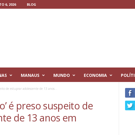
O 6, 2026
BLOG
NAS
MANAUS
MUNDO
ECONOMIA
POLÍT
eito de estuprar adolescente de 13 anos...
to’ é preso suspeito de
nte de 13 anos em