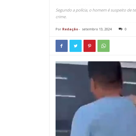
Segundo a polícia, o homem é suspeito de ter
crime.
Por
Redação
-
setembro 13, 2024
0