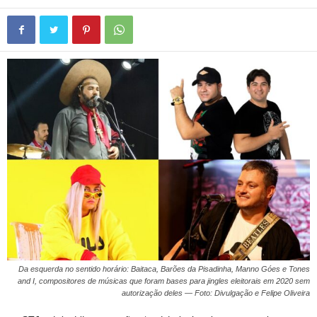
Da esquerda no sentido horário: Baitaca, Barões da Pisadinha, Manno Góes e Tones
and I, compositores de músicas que foram bases para jingles eleitorais em 2020 sem
autorização deles — Foto: Divulgação e Felipe Oliveira