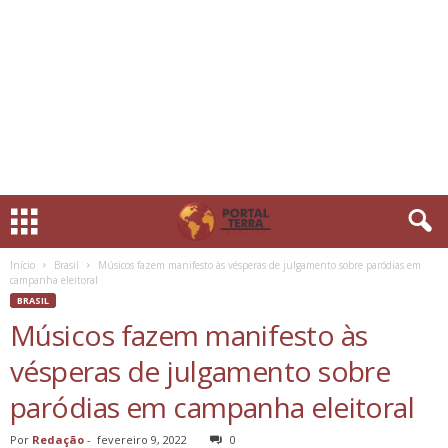
Início
Brasil
Músicos fazem manifesto às vésperas de julgamento sobre paródias em
campanha eleitoral
BRASIL
Músicos fazem manifesto às
vésperas de julgamento sobre
paródias em campanha eleitoral
Por
Redação
-
fevereiro 9, 2022
0