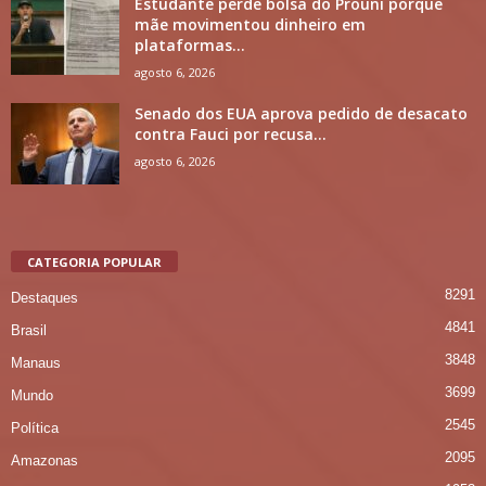
Estudante perde bolsa do Prouni porque
mãe movimentou dinheiro em
plataformas...
agosto 6, 2026
Senado dos EUA aprova pedido de desacato
contra Fauci por recusa...
agosto 6, 2026
CATEGORIA POPULAR
8291
Destaques
4841
Brasil
3848
Manaus
3699
Mundo
2545
Política
2095
Amazonas