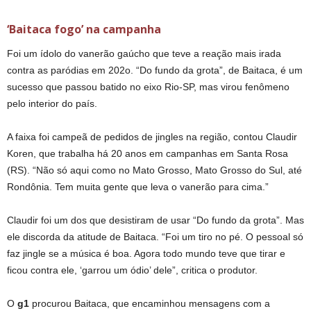
‘Baitaca fogo’ na campanha
Foi um ídolo do vanerão gaúcho que teve a reação mais irada
contra as paródias em 202o. “Do fundo da grota”, de Baitaca, é um
sucesso que passou batido no eixo Rio-SP, mas virou fenômeno
pelo interior do país.
A faixa foi campeã de pedidos de jingles na região, contou Claudir
Koren, que trabalha há 20 anos em campanhas em Santa Rosa
(RS). “Não só aqui como no Mato Grosso, Mato Grosso do Sul, até
Rondônia. Tem muita gente que leva o vanerão para cima.”
Claudir foi um dos que desistiram de usar “Do fundo da grota”. Mas
ele discorda da atitude de Baitaca. “Foi um tiro no pé. O pessoal só
faz jingle se a música é boa. Agora todo mundo teve que tirar e
ficou contra ele, ‘garrou um ódio’ dele”, critica o produtor.
O
g1
procurou Baitaca, que encaminhou mensagens com a