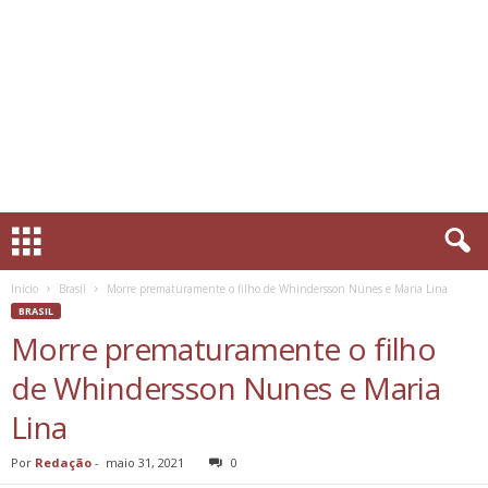
Início
Brasil
Morre prematuramente o filho de Whindersson Nunes e Maria Lina
BRASIL
Morre prematuramente o filho
de Whindersson Nunes e Maria
Lina
Por
Redação
-
maio 31, 2021
0